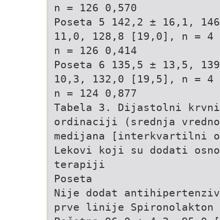
n = 126 0,570
Poseta 5 142,2 ± 16,1, 146
11,0, 128,8 [19,0], n = 4 
n = 126 0,414
Poseta 6 135,5 ± 13,5, 139
10,3, 132,0 [19,5], n = 4 
n = 124 0,877
Tabela 3. Dijastolni krvni
ordinaciji (srednja vredno
medijana [interkvartilni o
Lekovi koji su dodati osno
terapiji
Poseta
Nije dodat antihipertenziv
prve linije Spironolakton 