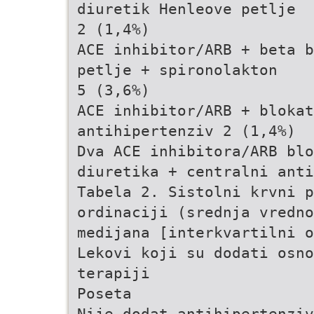
diuretik Henleove petlje
2 (1,4%)
ACE inhibitor/ARB + beta b
petlje + spironolakton
5 (3,6%)
ACE inhibitor/ARB + blokat
antihipertenziv 2 (1,4%)
Dva ACE inhibitora/ARB blo
diuretika + centralni ant
Tabela 2. Sistolni krvni p
ordinaciji (srednja vredno
medijana [interkvartilni o
Lekovi koji su dodati osno
terapiji
Poseta
Nije dodat antihipertenziv