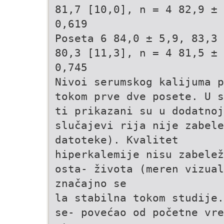
81,7 [10,0], n = 4 82,9 ± 
0,619
Poseta 6 84,0 ± 5,9, 83,3 
80,3 [11,3], n = 4 81,5 ± 
0,745
Nivoi serumskog kalijuma p
tokom prve dve posete. U s
ti prikazani su u dodatnoj
slučajevi rija nije zabele
datoteke). Kvalitet
hiperkalemije nisu zabelež
osta- života (meren vizual
značajno se
la stabilna tokom studije.
se- povećao od početne vre